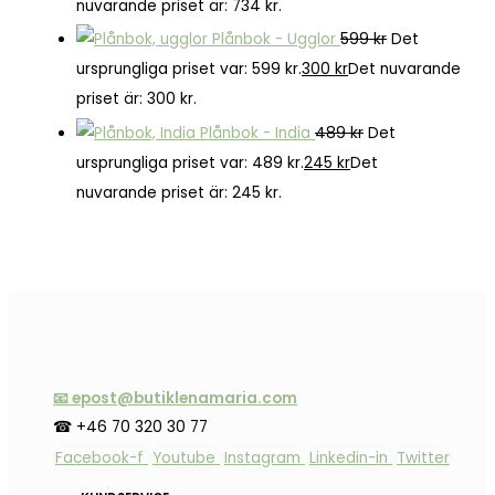
nuvarande priset är: 734 kr.
Plånbok - Ugglor
599
kr
Det
ursprungliga priset var: 599 kr.
300
kr
Det nuvarande
priset är: 300 kr.
Plånbok - India
489
kr
Det
ursprungliga priset var: 489 kr.
245
kr
Det
nuvarande priset är: 245 kr.
📧 epost@butiklenamaria.com
☎ +46 70 320 30 77
Facebook-f
Youtube
Instagram
Linkedin-in
Twitter