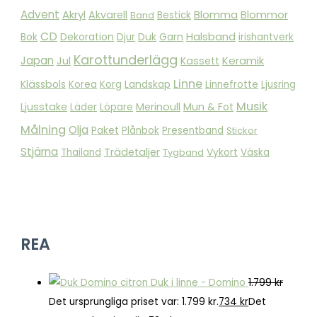
Advent
Akryl
Blomma
Akvarell
Blommor
Band
Bestick
CD
Bok
Dekoration
Duk
Garn
Halsband
Djur
irishantverk
Karottunderlägg
Japan
Keramik
Jul
Kassett
Linne
Klässbols
Landskap
Korea
Korg
Linnefrotte
Ljusring
Musik
Ljusstake
Merinoull
Mun & Fot
Läder
Löpare
Målning
Olja
Paket
Plånbok
Presentband
Stickor
Stjärna
Trädetaljer
Vykort
Thailand
Tygband
Väska
REA
Duk i linne - Domino
1.799
kr
Det ursprungliga priset var: 1.799 kr.
734
kr
Det