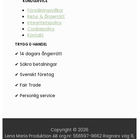
KUNDSERVICE
Försäljningsvillkor
Retur & ångerrätt
Integritetspolicy
Cookiepolicy
Kontakt
TRYGG E-HANDEL
✔ 14 dagars ångerrätt
✔ Säkra betalningar
✔ Svenskt företag
✔ Fair Trade
✔ Personlig service
Copyright © 2026
Lena Maria Produktion AB org.nr: 556597-9662 Ragnars väg 9,