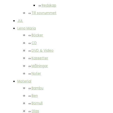
Redskap
Till sovrummet
JUL
Lena Maria
Böcker
CD
DVD & Video
Kassetter
Målningar
Noter
Material
Bambu
Ben
Bomull
Glas