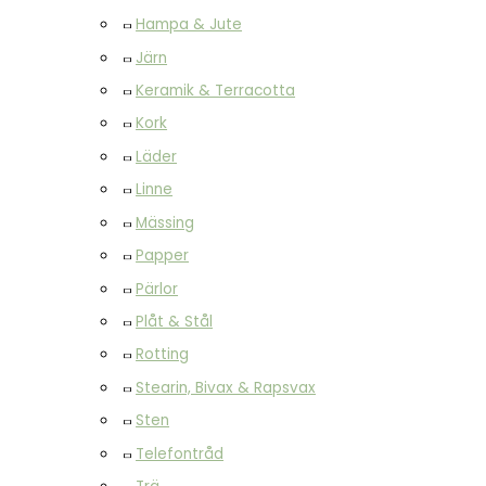
Hampa & Jute
Järn
Keramik & Terracotta
Kork
Läder
Linne
Mässing
Papper
Pärlor
Plåt & Stål
Rotting
Stearin, Bivax & Rapsvax
Sten
Telefontråd