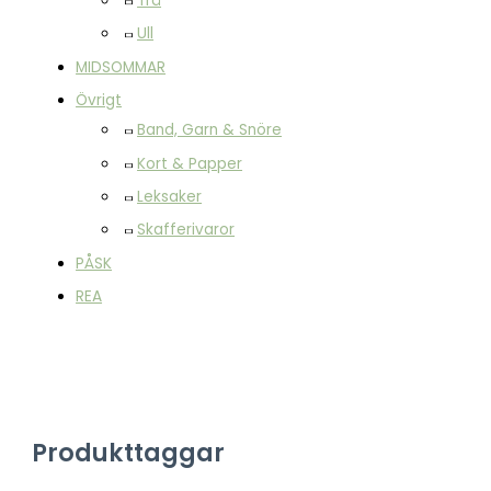
Trä
Ull
MIDSOMMAR
Övrigt
Band, Garn & Snöre
Kort & Papper
Leksaker
Skafferivaror
PÅSK
REA
Produkttaggar