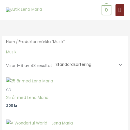
Hoppa
HUV
0
till
innehåll
Hem
/ Produkter märkta ”Musik”
Musik
Visar 1–9 av 43 resultat
CD
25 år med Lena Maria
200
kr