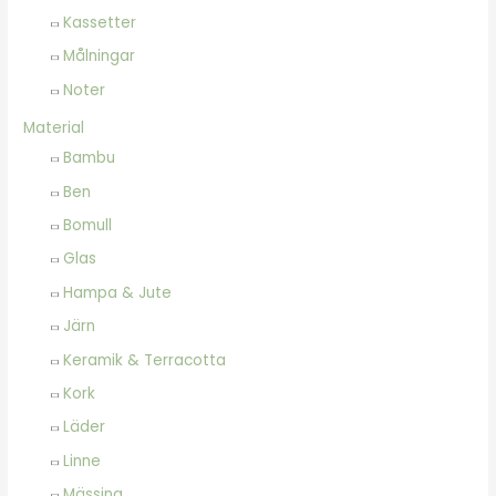
Kassetter
Målningar
Noter
Material
Bambu
Ben
Bomull
Glas
Hampa & Jute
Järn
Keramik & Terracotta
Kork
Läder
Linne
Mässing