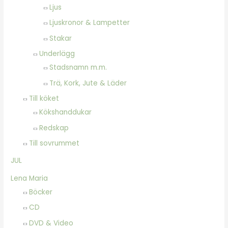
Ljus
Ljuskronor & Lampetter
Stakar
Underlägg
Stadsnamn m.m.
Trä, Kork, Jute & Läder
Till köket
Kökshanddukar
Redskap
Till sovrummet
JUL
Lena Maria
Böcker
CD
DVD & Video