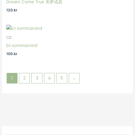
Dream Come True 美夢成真
120
kr
CD
En sommarvind
100
kr
1
2
3
4
5
→
M
M