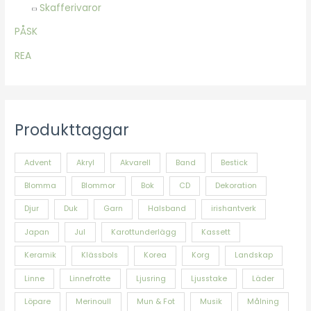
Skafferivaror
PÅSK
REA
Produkttaggar
Advent
Akryl
Akvarell
Band
Bestick
Blomma
Blommor
Bok
CD
Dekoration
Djur
Duk
Garn
Halsband
irishantverk
Japan
Jul
Karottunderlägg
Kassett
Keramik
Klässbols
Korea
Korg
Landskap
Linne
Linnefrotte
Ljusring
Ljusstake
Läder
Löpare
Merinoull
Mun & Fot
Musik
Målning