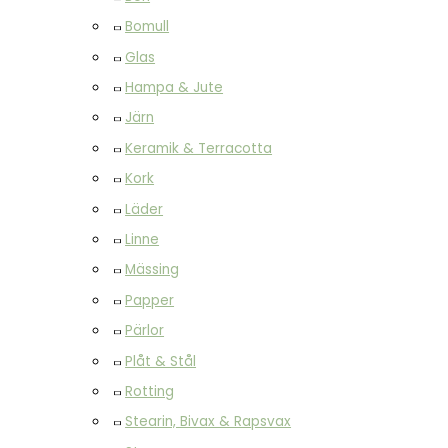
Bomull
Glas
Hampa & Jute
Järn
Keramik & Terracotta
Kork
Läder
Linne
Mässing
Papper
Pärlor
Plåt & Stål
Rotting
Stearin, Bivax & Rapsvax