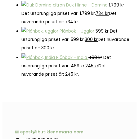
Duk i linne - Domino
1.799
kr
Det ursprungliga priset var: 1.799 kr.
734
kr
Det
nuvarande priset är: 734 kr.
Plånbok - Ugglor
599
kr
Det
ursprungliga priset var: 599 kr.
300
kr
Det nuvarande
priset är: 300 kr.
Plånbok - India
489
kr
Det
ursprungliga priset var: 489 kr.
245
kr
Det
nuvarande priset är: 245 kr.
📧 epost@butiklenamaria.com