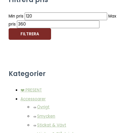
Min pris
Max
pris
FILTRERA
Kategorier
❤️ PRESENT
Accessoarer
Övrigt
Smycken
Stickat & Vävt