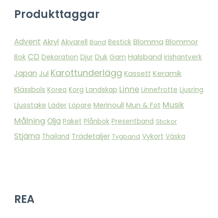
Produkttaggar
Advent
Akryl
Blomma
Akvarell
Blommor
Band
Bestick
CD
Bok
Dekoration
Duk
Garn
Halsband
Djur
irishantverk
Karottunderlägg
Japan
Keramik
Jul
Kassett
Linne
Klässbols
Landskap
Korea
Korg
Linnefrotte
Ljusring
Musik
Ljusstake
Merinoull
Mun & Fot
Läder
Löpare
Målning
Olja
Paket
Plånbok
Presentband
Stickor
Stjärna
Trädetaljer
Vykort
Thailand
Tygband
Väska
REA