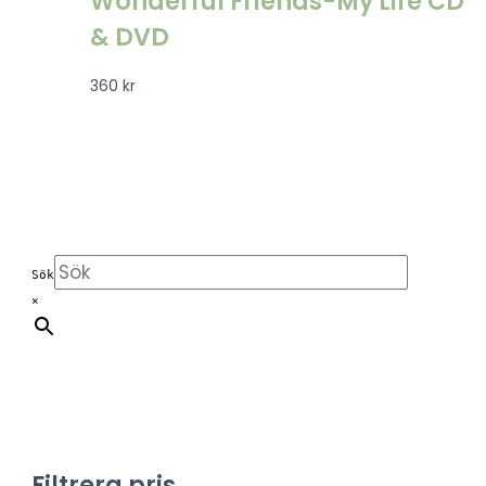
Wonderful Friends-My Life CD
& DVD
360
kr
Sök
×
Filtrera pris