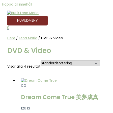
Hoppa till innehåll
HUVUDMENY
0
Hem
/
Lena Maria
/ DVD & Video
DVD & Video
Visar alla 4 resultat
CD
Dream Come True 美夢成真
120
kr