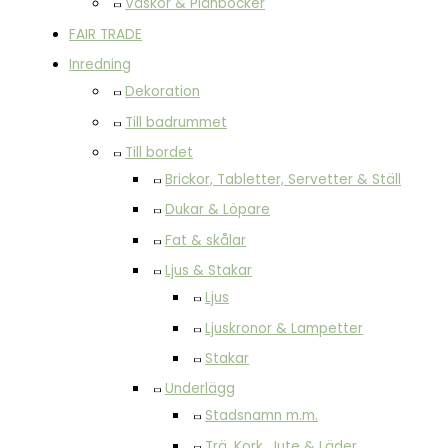
Väskor & Plånböcker
FAIR TRADE
Inredning
Dekoration
Till badrummet
Till bordet
Brickor, Tabletter, Servetter & Ställ
Dukar & Löpare
Fat & skålar
Ljus & Stakar
Ljus
Ljuskronor & Lampetter
Stakar
Underlägg
Stadsnamn m.m.
Trä, Kork, Jute & Läder