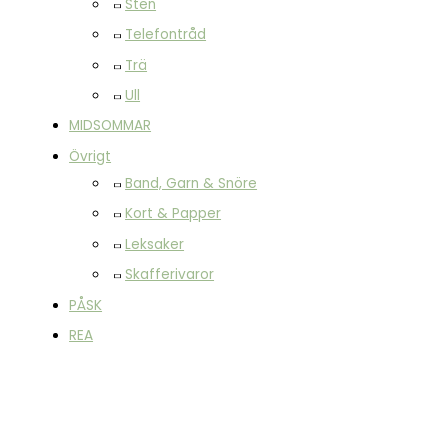
Sten
Telefontråd
Trä
Ull
MIDSOMMAR
Övrigt
Band, Garn & Snöre
Kort & Papper
Leksaker
Skafferivaror
PÅSK
REA