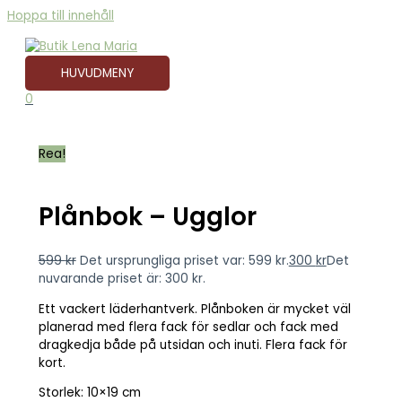
Hoppa till innehåll
HUVUDMENY
0
Rea!
Plånbok – Ugglor
599
kr
Det ursprungliga priset var: 599 kr.
300
kr
Det
nuvarande priset är: 300 kr.
Ett vackert läderhantverk. Plånboken är mycket väl
planerad med flera fack för sedlar och fack med
dragkedja både på utsidan och inuti. Flera fack för
kort.
Storlek: 10×19 cm