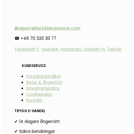
📧 epost@butiklenamaria.com
☎ +46 70 320 30 77
Facebook-f
Youtube
Instagram
Linkedin-in
Twitter
KUNDSERVICE
Försäljningsvillkor
Retur & ångerrätt
Integritetspolicy
Cookiepolicy
Kontakt
TRYGG E-HANDEL
✔ 14 dagars ångerrätt
✔ Säkra betalningar