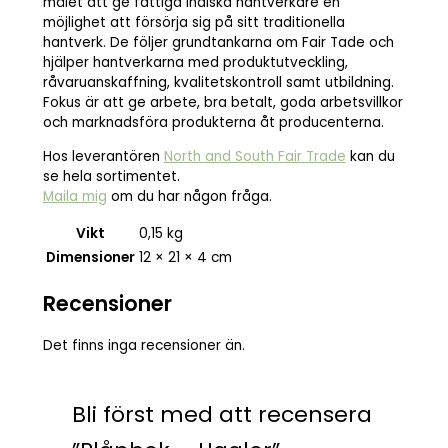
målet att ge fattiga indiska hantverkare en
möjlighet att försörja sig på sitt traditionella
hantverk. De följer grundtankarna om Fair Tade och
hjälper hantverkarna med produktutveckling,
råvaruanskaffning, kvalitetskontroll samt utbildning.
Fokus är att ge arbete, bra betalt, goda arbetsvillkor
och marknadsföra produkterna åt producenterna.
Hos leverantören
North and South Fair Trade
kan du
se hela sortimentet.
Maila mig
om du har någon fråga.
Vikt
0,15 kg
Dimensioner
12 × 21 × 4 cm
Recensioner
Det finns inga recensioner än.
Bli först med att recensera