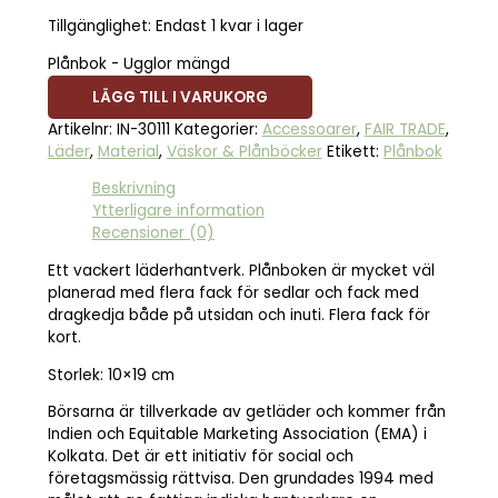
Tillgänglighet:
Endast 1 kvar i lager
Plånbok - Ugglor mängd
LÄGG TILL I VARUKORG
Artikelnr:
IN-30111
Kategorier:
Accessoarer
,
FAIR TRADE
,
Läder
,
Material
,
Väskor & Plånböcker
Etikett:
Plånbok
Beskrivning
Ytterligare information
Recensioner (0)
Ett vackert läderhantverk. Plånboken är mycket väl
planerad med flera fack för sedlar och fack med
dragkedja både på utsidan och inuti. Flera fack för
kort.
Storlek: 10×19 cm
Börsarna är tillverkade av getläder och kommer från
Indien och Equitable Marketing Association (EMA) i
Kolkata. Det är ett initiativ för social och
företagsmässig rättvisa. Den grundades 1994 med