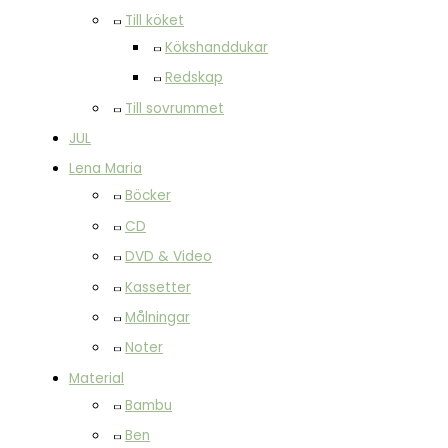
Till köket
Kökshanddukar
Redskap
Till sovrummet
JUL
Lena Maria
Böcker
CD
DVD & Video
Kassetter
Målningar
Noter
Material
Bambu
Ben