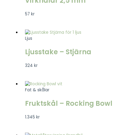
Virknålar 2,5 mm
57
kr
Ljus
Ljusstake – Stjärna
324
kr
Fat & skålar
Fruktskål – Rocking Bowl
1.345
kr