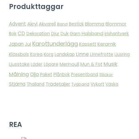
Produkttaggar
Advent
Akryl
Blomma
Akvarell
Blommor
Band
Bestick
CD
Bok
Dekoration
Duk
Garn
Halsband
Djur
irishantverk
Karottunderlägg
Japan
Keramik
Jul
Kassett
Linne
Klässbols
Landskap
Korea
Korg
Linnefrotte
Ljusring
Musik
Ljusstake
Merinoull
Mun & Fot
Läder
Löpare
Målning
Olja
Paket
Plånbok
Presentband
Stickor
Stjärna
Trädetaljer
Vykort
Thailand
Tygband
Väska
REA