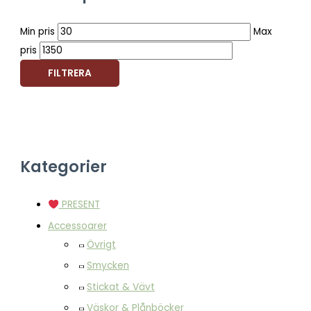
Min pris
Max
pris
FILTRERA
Kategorier
PRESENT
Accessoarer
Övrigt
Smycken
Stickat & Vävt
Väskor & Plånböcker