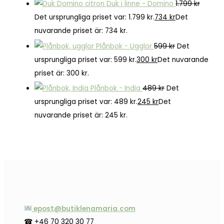
Duk i linne - Domino
1.799
kr
Det ursprungliga priset var: 1.799 kr.
734
kr
Det
nuvarande priset är: 734 kr.
Plånbok - Ugglor
599
kr
Det
ursprungliga priset var: 599 kr.
300
kr
Det nuvarande
priset är: 300 kr.
Plånbok - India
489
kr
Det
ursprungliga priset var: 489 kr.
245
kr
Det
nuvarande priset är: 245 kr.
epost@butiklenamaria.com
☎ +46 70 320 30 77