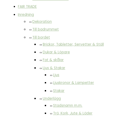
FAIR TRADE
Inredning
Dekoration
Till badrummet
Till bordet
Brickor, Tabletter, Servetter & Ställ
Dukar & Löpare
Fat & skålar
Ljus & Stakar
Ljus
Ljuskronor & Lampetter
Stakar
Underlägg
Stadsnamn m.m.
Trä, Kork, Jute & Läder