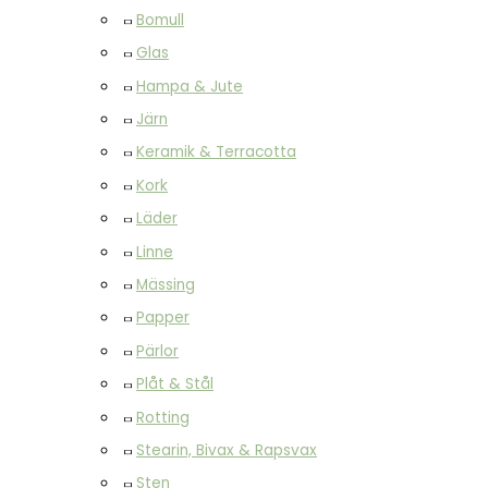
Bomull
Glas
Hampa & Jute
Järn
Keramik & Terracotta
Kork
Läder
Linne
Mässing
Papper
Pärlor
Plåt & Stål
Rotting
Stearin, Bivax & Rapsvax
Sten