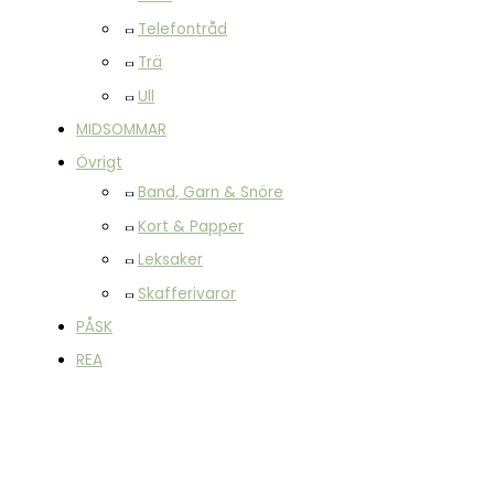
Telefontråd
Trä
Ull
MIDSOMMAR
Övrigt
Band, Garn & Snöre
Kort & Papper
Leksaker
Skafferivaror
PÅSK
REA