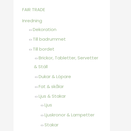
FAIR TRADE
Inredning
Dekoration
Till badrummet
Till bordet
Brickor, Tabletter, Servetter
& Ställ
Dukar & Löpare
Fat & skålar
Ljus & Stakar
Ljus
Ljuskronor & Lampetter
Stakar