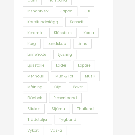
Garn
Halsband
irishantverk
Japan
Jul
Karottunderlägg
Kassett
Keramik
Klässbols
Korea
Korg
Landskap
Linne
Linnefrotte
Ljusring
Ljusstake
Läder
Löpare
Merinoull
Mun & Fot
Musik
Målning
Olja
Paket
Plånbok
Presentband
Stickor
Stjärna
Thailand
Trädetaljer
Tygband
Vykort
Väska