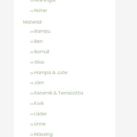
Noter
Material
Bambu
Ben
Bomull
Glas
Hampa & Jute
Järn
Keramik & Terracotta
Kork
Läder
Linne
Mässing