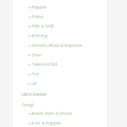
Papper
Pärlor
Plåt & Stål
Rotting
Stearin, Bivax & Rapsvax
Sten
Telefontråd
Trä
Ull
MIDSOMMAR
Övrigt
Band, Garn & Snöre
Kort & Papper