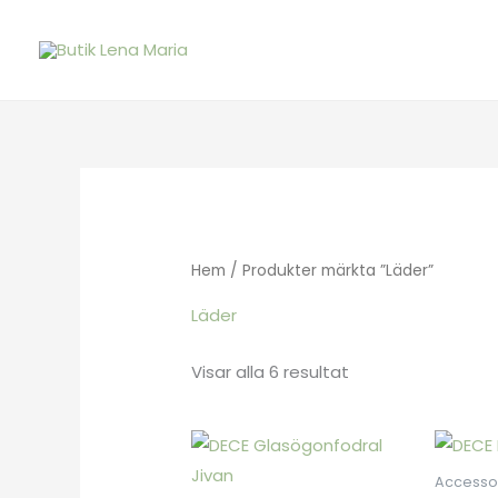
Hoppa
till
innehåll
Hem
/ Produkter märkta ”Läder”
Läder
Visar alla 6 resultat
Accesso