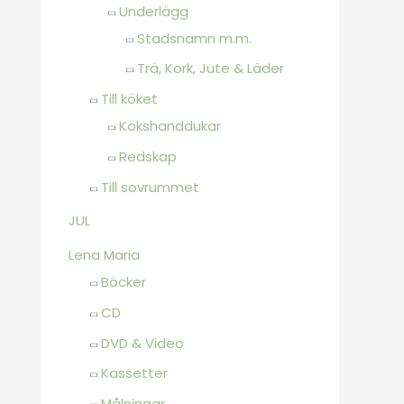
Underlägg
Stadsnamn m.m.
Trä, Kork, Jute & Läder
Till köket
Kökshanddukar
Redskap
Till sovrummet
JUL
Lena Maria
Böcker
CD
DVD & Video
Kassetter
Målningar