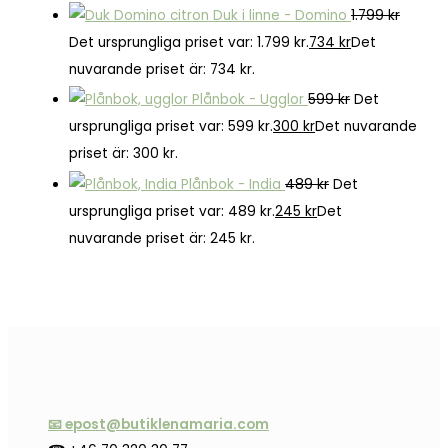
Duk i linne - Domino
1.799
kr
Det ursprungliga priset var: 1.799 kr.
734
kr
Det
nuvarande priset är: 734 kr.
Plånbok - Ugglor
599
kr
Det
ursprungliga priset var: 599 kr.
300
kr
Det nuvarande
priset är: 300 kr.
Plånbok - India
489
kr
Det
ursprungliga priset var: 489 kr.
245
kr
Det
nuvarande priset är: 245 kr.
📧 epost@butiklenamaria.com