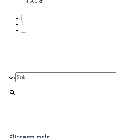
4.500
kr
1
2
→
Sök
×
Filtrera pris