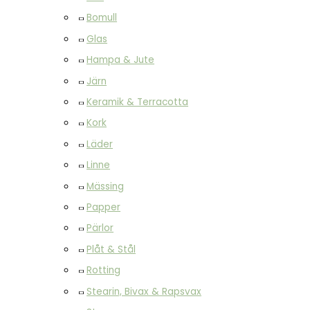
Bomull
Glas
Hampa & Jute
Järn
Keramik & Terracotta
Kork
Läder
Linne
Mässing
Papper
Pärlor
Plåt & Stål
Rotting
Stearin, Bivax & Rapsvax