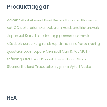
Produkttaggar
Advent
Akryl
Blomma
Akvarell
Blommor
Band
Bestick
CD
Bok
Dekoration
Duk
Garn
Halsband
Djur
irishantverk
Karottunderlägg
Japan
Keramik
Jul
Kassett
Linne
Klässbols
Landskap
Korea
Korg
Linnefrotte
Ljusring
Musik
Ljusstake
Merinoull
Mun & Fot
Läder
Löpare
Målning
Olja
Paket
Plånbok
Presentband
Stickor
Stjärna
Trädetaljer
Vykort
Thailand
Tygband
Väska
REA