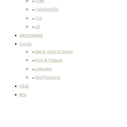
Sten
Telefontråd
Trä
Ull
MIDSOMMAR
Övrigt
Band, Garn & Snöre
Kort & Papper
Leksaker
Skafferivaror
PÅSK
REA