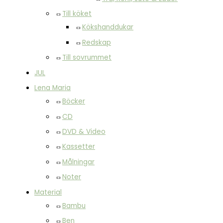
Till köket
Kökshanddukar
Redskap
Till sovrummet
JUL
Lena Maria
Böcker
CD
DVD & Video
Kassetter
Målningar
Noter
Material
Bambu
Ben