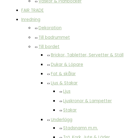
Väskor & Plånböcker
FAIR TRADE
Inredning
Dekoration
Till badrummet
Till bordet
Brickor, Tabletter, Servetter & Ställ
Dukar & Löpare
Fat & skålar
Ljus & Stakar
Ljus
Ljuskronor & Lampetter
Stakar
Underlägg
Stadsnamn m.m.
Trä, Kork, Jute & Läder