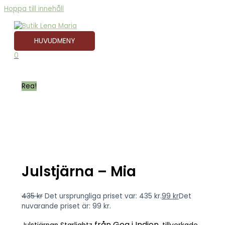
Hoppa till innehåll
HUVUDMENY
0
Rea!
Julstjärna – Mia
435
kr
Det ursprungliga priset var: 435 kr.
99
kr
Det
nuvarande priset är: 99 kr.
från Goa i Indien,