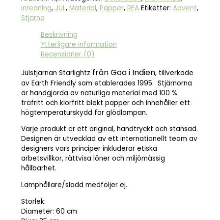
Inredning
,
JUL
,
Material
,
Papper
,
REA
Etiketter:
Advent
,
Stjärna
Beskrivning
Ytterligare information
Recensioner (0)
från Goa i Indien,
Julstjärnan Starlightz
tillverkade
av Earth Friendly som etablerades 1995. Stjärnorna
är handgjorda av naturliga material med 100 %
träfritt och klorfritt blekt papper och innehåller ett
högtemperaturskydd för glödlampan.
Varje produkt är ett original, handtryckt och stansad.
Designen är utvecklad av ett internationellt team av
designers vars principer inkluderar etiska
arbetsvillkor, rättvisa löner och miljömässig
hållbarhet.
Lamphållare/sladd medföljer ej.
Storlek:
Diameter: 60 cm