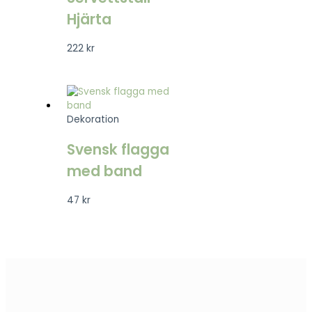
Hjärta
222
kr
Dekoration
Svensk flagga
med band
47
kr