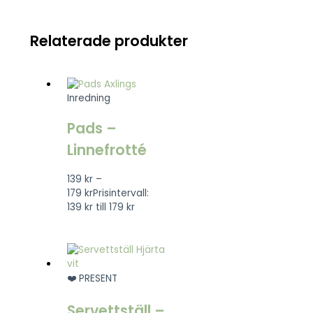
Relaterade produkter
Inredning
Pads –
Linnefrotté
139
kr
–
179
kr
Prisintervall:
139 kr till 179 kr
❤️ PRESENT
Servettställ –