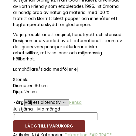
Julstjärnan Starlightz
tillverkade
av Earth Friendly som etablerades 1995. Stjärnorna
är handgjorda av naturliga material med 100 %
träfritt och klorfritt blekt papper och innehåller ett
högtemperaturskydd för glödlampan.
Varje produkt är ett original, handtryckt och stansad.
Designen är utvecklad av ett internationellt team av
designers vars principer inkluderar etiska
arbetsvillkor, rättvisa löner och miljömässig
hållbarhet.
Lamphållare/sladd medföljer ej.
Storlek:
Diameter: 60 cm
Djup: 25 cm
Färg
Rensa
Julstjärna - Mia mängd
LÄGG TILL I VARUKORG
Artikelnr:
N/A
Kategorier:
Dekoration
,
FAIR TRADE
,