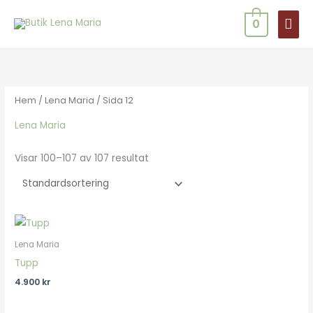
Hoppa
HUV
0
till
innehåll
Hem
/
Lena Maria
/ Sida 12
Lena Maria
Visar 100–107 av 107 resultat
Lena Maria
Tupp
4.900
kr