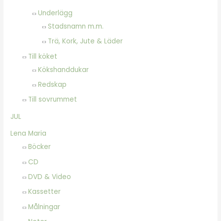
Underlägg
Stadsnamn m.m.
Trä, Kork, Jute & Läder
Till köket
Kökshanddukar
Redskap
Till sovrummet
JUL
Lena Maria
Böcker
CD
DVD & Video
Kassetter
Målningar