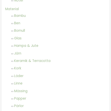
Noter
Material
Bambu
Ben
Bomull
Glas
Hampa & Jute
Järn
Keramik & Terracotta
Kork
Läder
Linne
Mässing
Papper
Pärlor