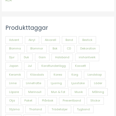
REA
Produkttaggar
Advent
Akryl
Akvarell
Band
Bestick
Blomma
Blommor
Bok
CD
Dekoration
Djur
Duk
Garn
Halsband
irishantverk
Japan
Jul
Karottunderlägg
Kassett
Keramik
Klässbols
Korea
Korg
Landskap
Linne
Linnefrotte
Ljusring
Ljusstake
Läder
Löpare
Merinoull
Mun & Fot
Musik
Målning
Olja
Paket
Plånbok
Presentband
Stickor
Stjärna
Thailand
Trädetaljer
Tygband