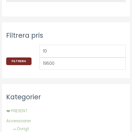
r
r
i
i
s
s
Filtrera pris
FILTRERA
Kategorier
❤️ PRESENT
Accessoarer
Övrigt