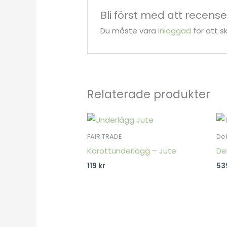
Bli först med att recens
Du måste vara
inloggad
för att s
Relaterade produkter
FAIR TRADE
De
Karottunderlägg – Jute
De
119
kr
53