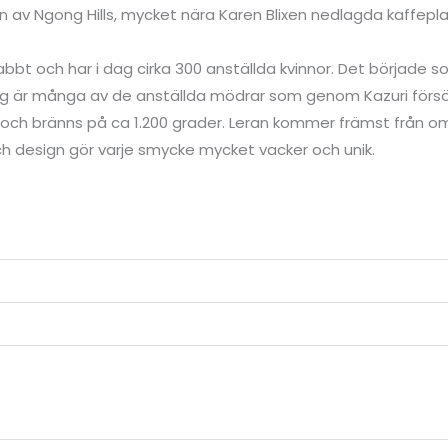
ten av Ngong Hills, mycket nära Karen Blixen nedlagda kaffe
bbt och har i dag cirka 300 anställda kvinnor. Det började s
 är många av de anställda mödrar som genom Kazuri försörje
 och bränns på ca 1.200 grader. Leran kommer främst från o
h design gör varje smycke mycket vacker och unik.