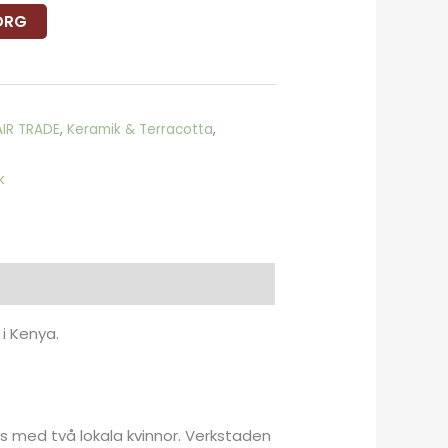
KORG
AIR TRADE
,
Keramik & Terracotta
,
k
i Kenya.
s med två lokala kvinnor. Verkstaden