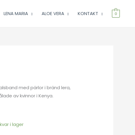
LENA MARIA
ALOE VERA
KONTAKT
0
alsband med pärlor i bränd lera,
ade av kvinnor i Kenya.
kvar i lager