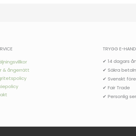
RVICE
TRYGG E-HAND
✔ 14 dagars å
ljningsvillkor
r & ångerrätt
✔ Säkra betaln
gritetspolicy
✔ Svenskt för
iepolicy
✔ Fair Trade
akt
✔ Personlig se