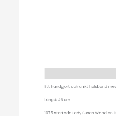
Beskrivning
Ytterligare informat
Ett handgjort och unikt halsband med
Längd: 46 cm
1975 startade Lady Susan Wood en li