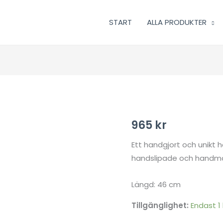
START
ALLA PRODUKTER
Halsband
965
kr
-
Ett handgjort och unikt h
Kazuri
handslipade och handmål
Plain
Rounds
Längd: 46 cm
mängd
Tillgänglighet:
Endast 1 