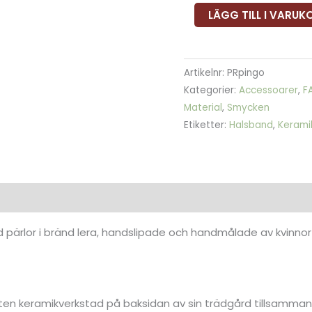
LÄGG TILL I VARU
Artikelnr:
PRpingo
Kategorier:
Accessoarer
,
F
Material
,
Smycken
Etiketter:
Halsband
,
Kerami
ion
Recensioner (0)
 pärlor i bränd lera, handslipade och handmålade av kvinnor 
ten keramikverkstad på baksidan av sin trädgård tillsamman