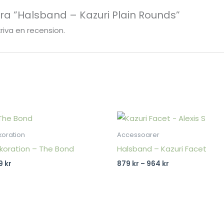
era ”Halsband – Kazuri Plain Rounds”
kriva en recension.
Prisintervall:
879 kr
till
koration
Accessoarer
964 kr
koration – The Bond
Halsband – Kazuri Facet
9
kr
879
kr
–
964
kr