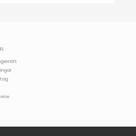
EL
ngerrätt
ingar
etag
rvice