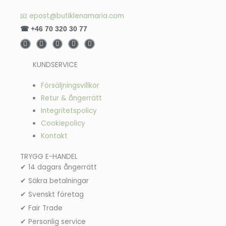
📧 epost@butiklenamaria.com
☎ +46 70 320 30 77
F
Y
I
L
T
a
o
n
i
w
c
u
s
n
i
e
t
t
k
t
KUNDSERVICE
b
u
a
e
t
o
b
g
d
e
o
e
r
i
r
Försäljningsvillkor
k
a
n
-
m
-
Retur & ångerrätt
f
i
n
Integritetspolicy
Cookiepolicy
Kontakt
TRYGG E-HANDEL
✔ 14 dagars ångerrätt
✔ Säkra betalningar
✔ Svenskt företag
✔ Fair Trade
✔ Personlig service