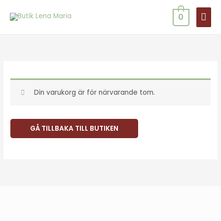
Hoppa
HUV
0
till
innehåll
Din varukorg är för närvarande tom.
GÅ TILLBAKA TILL BUTIKEN