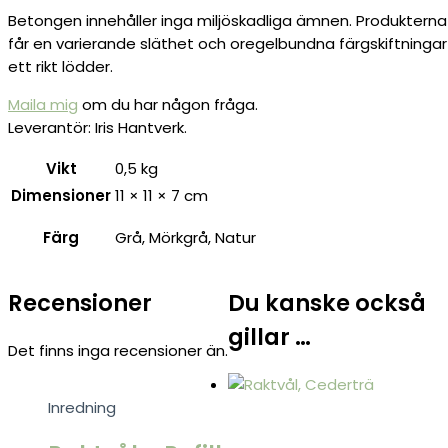
Betongen innehåller inga miljöskadliga ämnen. Produkterna g
får en varierande släthet och oregelbundna färgskiftningar 
ett rikt lödder.
Maila mig
om du har någon fråga.
Leverantör: Iris Hantverk.
Vikt
0,5 kg
Dimensioner
11 × 11 × 7 cm
Färg
Grå, Mörkgrå, Natur
Recensioner
Du kanske också
gillar …
Det finns inga recensioner än.
Inredning