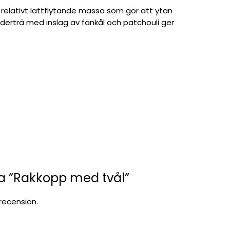
n relativt lättflytande massa som gör att ytan
ederträ med inslag av fänkål och patchouli ger
ra ”Rakkopp med tvål”
 recension.