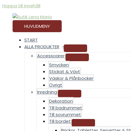
Hoppa till innehåll
HUVUDMENY
START
ALLA PRODUKTER
Accessoarer
Smycken
Stickat & Vävt
Väskor & Plånböcker
Övrigt
Inredning
Dekoration
Till badrummet
Till sovrummet
Till bordet
Brickor, Tabletter, Servetter & St