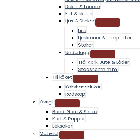
Dukar & Löpare
Fat & skålar
Ljus & Stakar
Ljus
Ljuskronor & Lampetter
Stakar
Underlägg
Trä, Kork, Jute & Läder
Stadsnamn m.m.
Till köket
Kökshanddukar
Redskap
Övrigt
Band, Garn & Snöre
Kort & Papper
Leksaker
Material