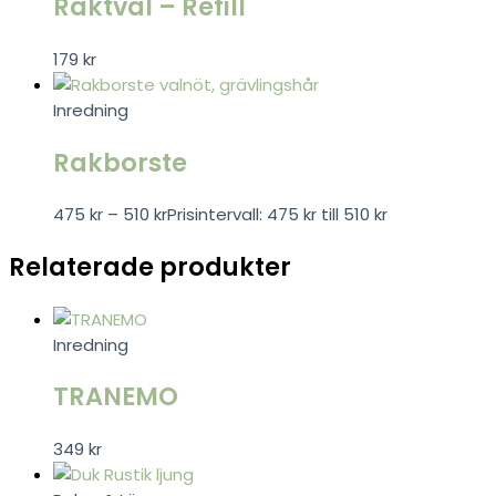
Raktvål – Refill
179
kr
Inredning
Rakborste
475
kr
–
510
kr
Prisintervall: 475 kr till 510 kr
Relaterade produkter
Inredning
TRANEMO
349
kr