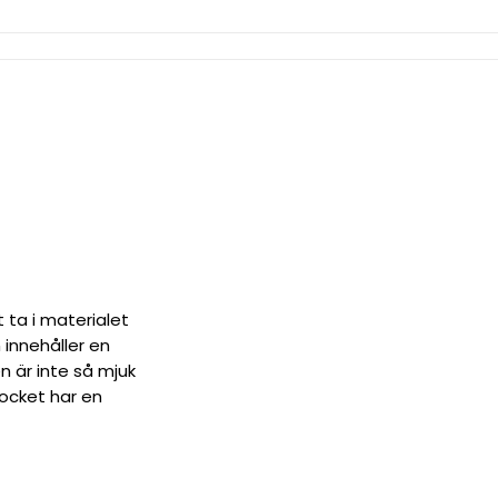
t ta i materialet
 innehåller en
n är inte så mjuk
Locket har en