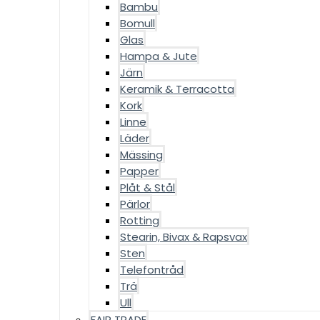
Bambu
Bomull
Glas
Hampa & Jute
Järn
Keramik & Terracotta
Kork
Linne
Läder
Mässing
Papper
Plåt & Stål
Pärlor
Rotting
Stearin, Bivax & Rapsvax
Sten
Telefontråd
Trä
Ull
FAIR TRADE