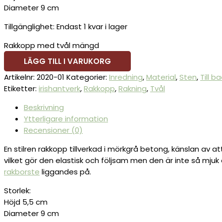
Diameter 9 cm
Tillgänglighet:
Endast 1 kvar i lager
Rakkopp med tvål mängd
LÄGG TILL I VARUKORG
Artikelnr:
2020-01
Kategorier:
Inredning
,
Material
,
Sten
,
Till 
Etiketter:
irishantverk
,
Rakkopp
,
Rakning
,
Tvål
Beskrivning
Ytterligare information
Recensioner (0)
En stilren rakkopp tillverkad i mörkgrå betong, känslan av a
vilket gör den elastisk och följsam men den är inte så mjuk
rakborste
liggandes på.
Storlek:
Höjd 5,5 cm
Diameter 9 cm