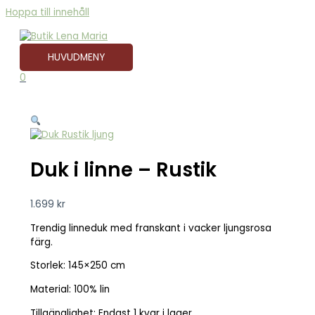
Hoppa till innehåll
HUVUDMENY
0
Duk i linne – Rustik
1.699
kr
Trendig linneduk med franskant i vacker ljungsrosa
färg.
Storlek: 145×250 cm
Material: 100% lin
Tillgänglighet:
Endast 1 kvar i lager