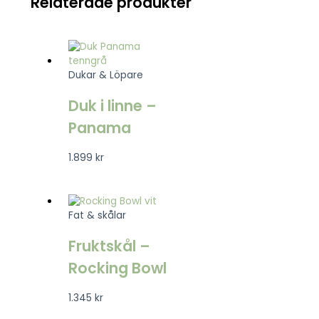
Relaterade produkter
Dukar & Löpare
Duk i linne –
Panama
1.899
kr
Fat & skålar
Fruktskål –
Rocking Bowl
1.345
kr