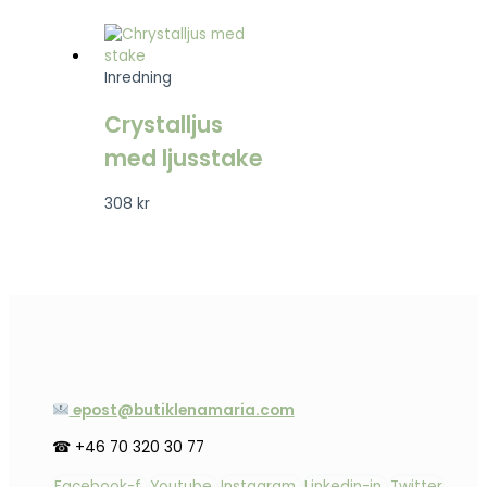
Inredning
Crystalljus
med ljusstake
308
kr
epost@butiklenamaria.com
☎ +46 70 320 30 77
Facebook-f
Youtube
Instagram
Linkedin-in
Twitter