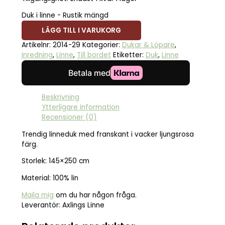
Duk i linne - Rustik mängd
LÄGG TILL I VARUKORG
Artikelnr:
2014-29
Kategorier:
Dukar & Löpare
,
Inredning
,
Linne
,
Till bordet
Etiketter:
Duk
,
Linne
Beskrivning
Ytterligare information
Recensioner (0)
Trendig linneduk med franskant i vacker ljungsrosa
färg.
Storlek: 145×250 cm
Material: 100% lin
Maila mig
om du har någon fråga.
Leverantör: Axlings Linne