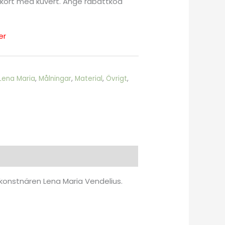
lla kort med kuvert. Ange rabattkod
er
Lena Maria
,
Målningar
,
Material
,
Övrigt
,
tkonstnären Lena Maria Vendelius.