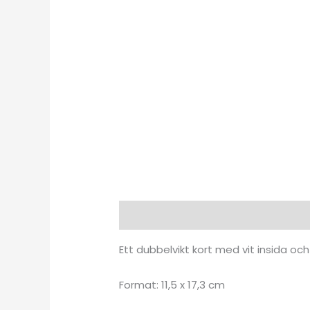
Beskrivning
Ytterligare informat
Ett dubbelvikt kort med vit insida o
Format: 11,5 x 17,3 cm