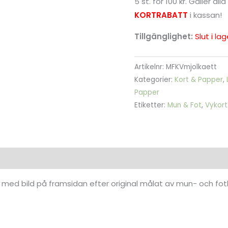
5 st. för 100 kr. Gäller a
KORTRABATT
i kassan!
Tillgänglighet:
Slut i lag
Artikelnr:
MFKVmjolkaett
Kategorier:
Kort & Papper
,
Papper
Etiketter:
Mun & Fot
,
Vykort
ion
Recensioner (0)
ch med bild på framsidan efter original målat av mun- och fo