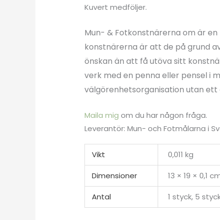
Kuvert medföljer.
Mun- & Fotkonstnärerna om är en 
konstnärerna är att de på grund a
önskan än att få utöva sitt konstnä
verk med en penna eller pensel i 
välgörenhetsorganisation utan ett
Maila mig
om du har någon fråga.
Leverantör: Mun- och Fotmålarna i Sv
Vikt
0,011 kg
Dimensioner
13 × 19 × 0,1 c
Antal
1 styck, 5 styc