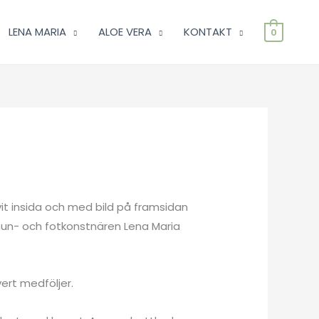
LENA MARIA
ALOE VERA
KONTAKT
0
vit insida och med bild på framsidan
mun- och fotkonstnären Lena Maria
vert medföljer.