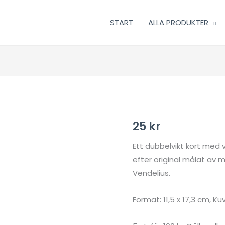
START
ALLA PRODUKTER
25
kr
Ett dubbelvikt kort med 
efter original målat av 
Vendelius.
Format: 11,5 x 17,3 cm, Ku