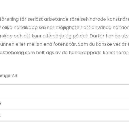
förening för seriöst arbetande rörelsehindrade konstn
v olika handikapp saknar möjligheten att använda hände
rskap och att kunna försörja sig på det. Därför har de ut
munnen eller mellan ena fotens tår. Som du kanske vet är
 aktiebolag som helt ägs av de handikappade konstnärer
erige AB
m
k