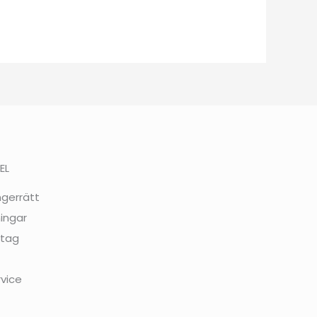
EL
ngerrätt
ingar
etag
rvice