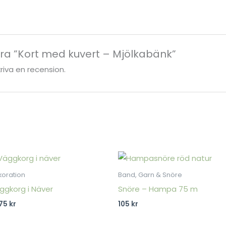
ra ”Kort med kuvert – Mjölkabänk”
kriva en recension.
koration
Band, Garn & Snöre
ggkorg i Näver
Snöre – Hampa 75 m
575
kr
105
kr