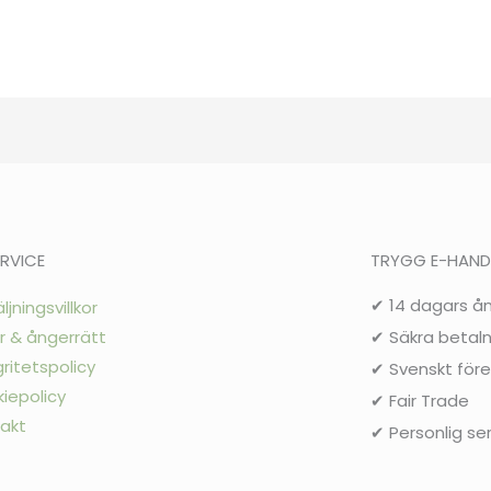
RVICE
TRYGG E-HAND
✔ 14 dagars å
ljningsvillkor
r & ångerrätt
✔ Säkra betaln
gritetspolicy
✔ Svenskt för
iepolicy
✔ Fair Trade
akt
✔ Personlig se