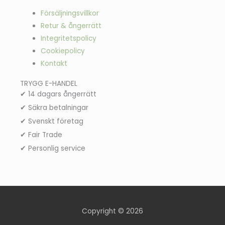
o
b
g
d
e
o
e
r
i
r
Försäljningsvillkor
k
a
n
-
m
-
Retur & ångerrätt
f
i
n
Integritetspolicy
Cookiepolicy
Kontakt
TRYGG E-HANDEL
✔ 14 dagars ångerrätt
✔ Säkra betalningar
✔ Svenskt företag
✔ Fair Trade
✔ Personlig service
Copyright © 2026