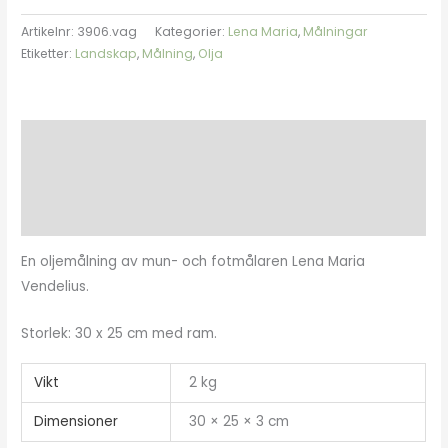
Artikelnr:
3906.vag
Kategorier:
Lena Maria
,
Målningar
Etiketter:
Landskap
,
Målning
,
Olja
Beskrivning
Ytterligare information
Recensioner (0)
En oljemålning av mun- och fotmålaren Lena Maria
Vendelius.
Storlek: 30 x 25 cm med ram.
Vikt
2 kg
Dimensioner
30 × 25 × 3 cm