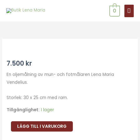
Hoppa
HUV
0
till
innehåll
Den
smala
vägen
7.500
kr
mängd
En oljemålning av mun- och fotmålaren Lena Maria
Vendelius.
Storlek: 30 x 25 cm med ram.
Tillgänglighet:
I lager
LÄGG TILL I VARUKORG