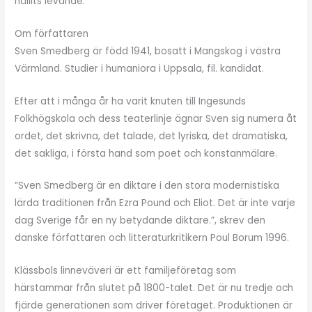
hållits levande.
Om författaren
Sven Smedberg är född 1941, bosatt i Mangskog i västra
Värmland. Studier i humaniora i Uppsala, fil. kandidat.
Efter att i många år ha varit knuten till Ingesunds
Folkhögskola och dess teaterlinje ägnar Sven sig numera åt
ordet, det skrivna, det talade, det lyriska, det dramatiska,
det sakliga, i första hand som poet och konstanmälare.
”Sven Smedberg är en diktare i den stora modernistiska
lärda traditionen från Ezra Pound och Eliot. Det är inte varje
dag Sverige får en ny betydande diktare.”, skrev den
danske författaren och litteraturkritikern Poul Borum 1996.
Klässbols linneväveri är ett familjeföretag som
härstammar från slutet på 1800-talet. Det är nu tredje och
fjärde generationen som driver företaget. Produktionen är