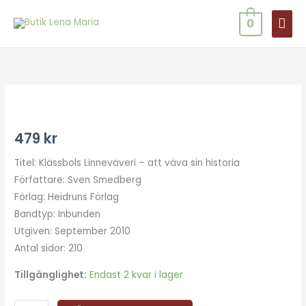
Hoppa
HUV
0
till
innehåll
Att
väva
sin
479
kr
historia
Titel: Klässbols Linneväveri – att väva sin historia
-
Författare: Sven Smedberg
Klässbols
Förlag: Heidruns Förlag
mängd
Bandtyp: Inbunden
Utgiven: September 2010
Antal sidor: 210
Tillgänglighet:
Endast 2 kvar i lager