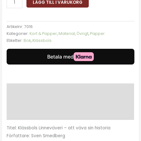
LÄGG TILL I VARUKORG
Artikelnr:
7016
Kategorier:
Kort & Papper
,
Material
,
Övrigt
,
Papper
Etiketter:
Bok
,
Klässbols
Beskrivning
Ytterligare information
Recensioner (0)
Titel: Klässbols Linneväveri – att väva sin historia
Författare: Sven Smedberg