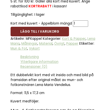
5 st. för 100 kr. Gäller alla kort med kuvert. Ange
rabattkod
KORTRABATT
i kassan!
Tillgänglighet:
I lager
Kort med kuvert - Äppelblom mängd
LÄGG TILL I VARUKORG
Artikelnr:
MFKappel
Kategorier:
Kort & Papper
,
Lena
Maria
,
Målningar
,
Material
,
Övrigt
,
Papper
Etiketter:
Mun & Fot
,
Vykort
Beskrivning
Ytterligare information
Recensioner (0)
Ett dubbelvikt kort med vit insida och med bild på
framsidan efter original målat av mun- och
fotkonstnären Lena Maria Vendelius.
Format: 11,5 x 17,3 cm
Kuvert medföljer.