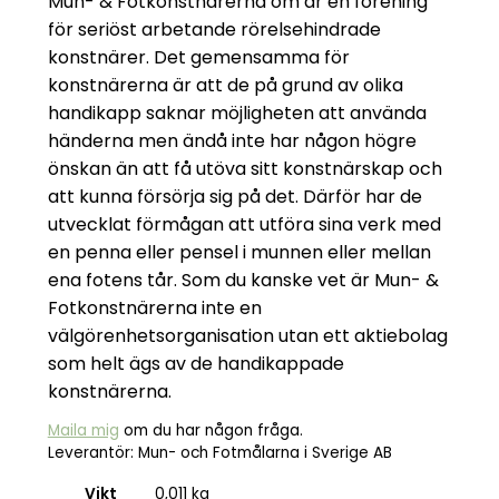
Mun- & Fotkonstnärerna om är en förening
för seriöst arbetande rörelsehindrade
konstnärer. Det gemensamma för
konstnärerna är att de på grund av olika
handikapp saknar möjligheten att använda
händerna men ändå inte har någon högre
önskan än att få utöva sitt konstnärskap och
att kunna försörja sig på det. Därför har de
utvecklat förmågan att utföra sina verk med
en penna eller pensel i munnen eller mellan
ena fotens tår. Som du kanske vet är Mun- &
Fotkonstnärerna inte en
välgörenhetsorganisation utan ett aktiebolag
som helt ägs av de handikappade
konstnärerna.
Maila mig
om du har någon fråga.
Leverantör: Mun- och Fotmålarna i Sverige AB
Vikt
0,011 kg