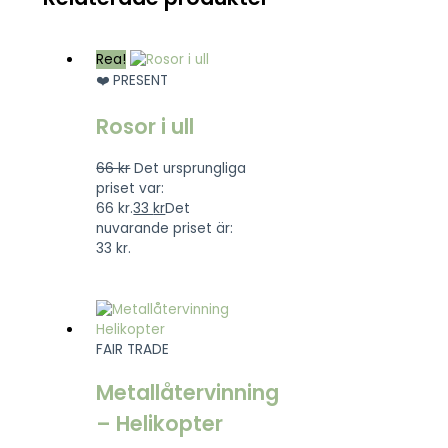
Rea!
❤️ PRESENT
Rosor i ull
66
kr
Det ursprungliga
priset var:
66 kr.
33
kr
Det
nuvarande priset är:
33 kr.
FAIR TRADE
Metallåtervinning
– Helikopter