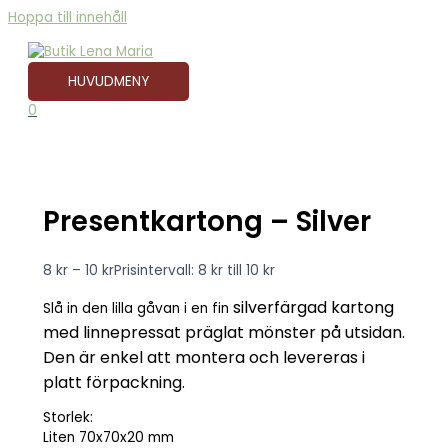
Hoppa till innehåll
HUVUDMENY
0
Presentkartong – Silver
8
kr
–
10
kr
Prisintervall: 8 kr till 10 kr
silverfärgad kartong
Slå in den lilla gåvan i en fin
med linnepressat präglat mönster på utsidan.
Den är e
nkel att montera och l
evereras i
platt förpackning.
Storlek:
Liten 70x70x20 mm