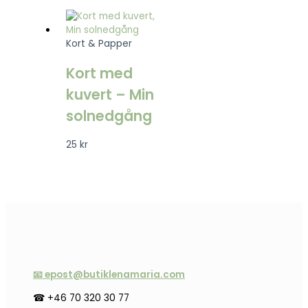
Kort & Papper
Kort med
kuvert – Min
solnedgång
25
kr
📧 epost@butiklenamaria.com
☎ +46 70 320 30 77