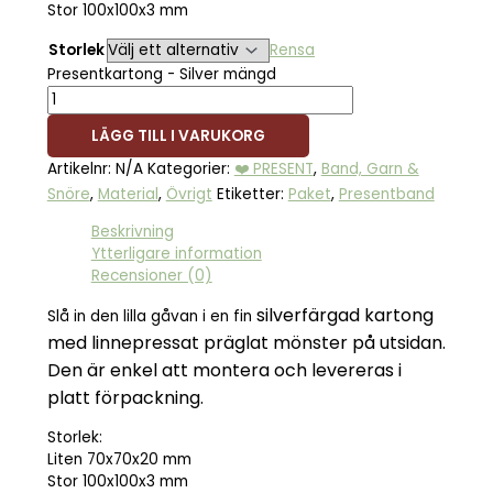
Stor 100x100x3 mm
Storlek
Rensa
Presentkartong - Silver mängd
LÄGG TILL I VARUKORG
Artikelnr:
N/A
Kategorier:
❤️ PRESENT
,
Band, Garn &
Snöre
,
Material
,
Övrigt
Etiketter:
Paket
,
Presentband
Beskrivning
Ytterligare information
Recensioner (0)
silverfärgad kartong
Slå in den lilla gåvan i en fin
med linnepressat präglat mönster på utsidan.
Den är e
nkel att montera och l
evereras i
platt förpackning.
Storlek:
Liten 70x70x20 mm
Stor 100x100x3 mm