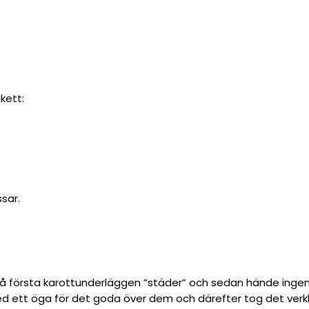
ikett:
sar.
å första karottunderläggen ”städer” och sedan hände ingent
ett öga för det goda över dem och därefter tog det verkli