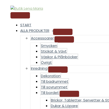
HUVUDMENY
Hoppa
NEW
till
YORK
innehåll
mängd
START
ALLA PRODUKTER
Accessoarer
Smycken
Stickat & Vävt
Väskor & Plånböcker
Övrigt
Inredning
Dekoration
Till badrummet
Till sovrummet
Till bordet
Brickor, Tabletter, Servetter & St
Dukar & Löpare