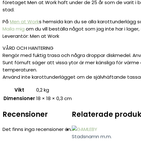
företaget Men at Work haft under de 25 år som de varit i br
stad.
På
Men at Work
s hemsida kan du se alla karottunderlägg 
Maila mig
om du vill beställa något som jag inte har i lager,
Leverantör: Men at Work
VÅRD OCH HANTERING
Rengör med fuktig trasa och några droppar diskmedel. Anvä
Sunt förnuft säger att vissa ytor är mer känsliga för värme
temperaturen.
Använd inte karottunderlägget om de självhäftande tassarna
Vikt
0,2 kg
Dimensioner
18 × 18 × 0,3 cm
Recensioner
Relaterade produk
Det finns inga recensioner än.
Stadsnamn m.m.