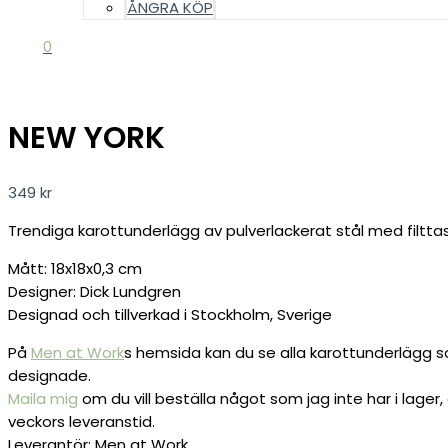
ÅNGRA KÖP
0
NEW YORK
349
kr
Trendiga karottunderlägg av pulverlackerat stål med filttas
Mått: 18x18x0,3 cm
Designer: Dick Lundgren
Designad och tillverkad i Stockholm, Sverige
På
Men at Work
s hemsida kan du se alla karottunderlägg s
designade.
Maila mig
om du vill beställa något som jag inte har i lager,
veckors leveranstid.
Leverantör: Men at Work