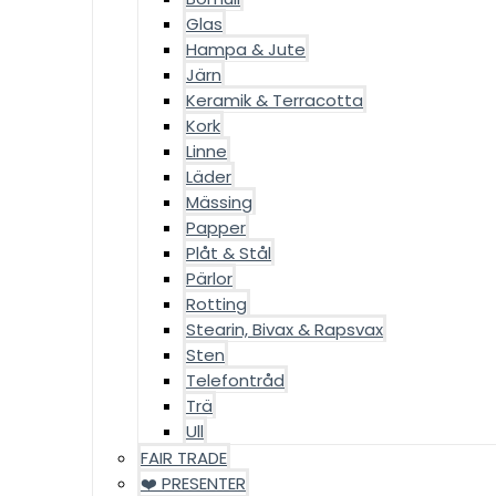
Glas
Hampa & Jute
Järn
Keramik & Terracotta
Kork
Linne
Läder
Mässing
Papper
Plåt & Stål
Pärlor
Rotting
Stearin, Bivax & Rapsvax
Sten
Telefontråd
Trä
Ull
FAIR TRADE
❤️ PRESENTER