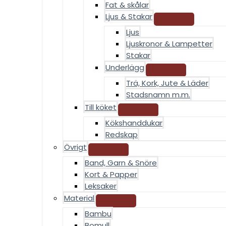
Fat & skålar
Ljus & Stakar
Ljus
Ljuskronor & Lampetter
Stakar
Underlägg
Trä, Kork, Jute & Läder
Stadsnamn m.m.
Till köket
Kökshanddukar
Redskap
Övrigt
Band, Garn & Snöre
Kort & Papper
Leksaker
Material
Bambu
Bomull