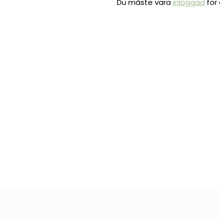
Du måste vara
inloggad
för 