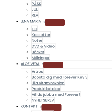
PÅSK
JUL
REA
LENA MARIA
CD
Kassetter
Noter
DVD & Video
Böcker
Målningar
ALOE VERA
Artros
Boosta dig med Forever Key 3
Lilla vitaminskolan
Produktkatalog
Vill du jobba med Forever?
NYHETSBREV
KONTAKT