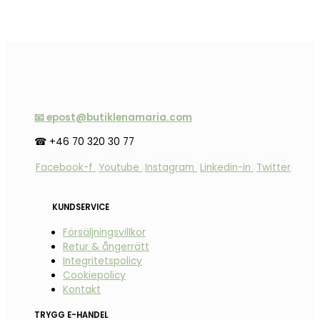
📧 epost@butiklenamaria.com
☎ +46 70 320 30 77
Facebook-f
Youtube
Instagram
Linkedin-in
Twitter
KUNDSERVICE
Försäljningsvillkor
Retur & ångerrätt
Integritetspolicy
Cookiepolicy
Kontakt
TRYGG E-HANDEL