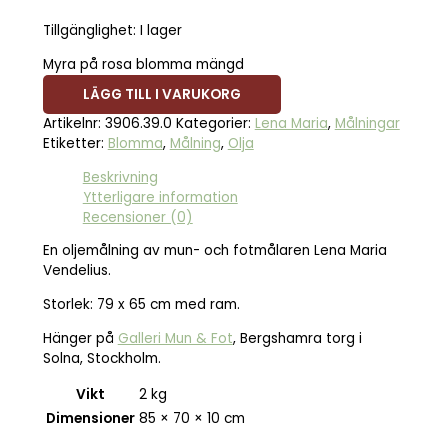
Tillgänglighet:
I lager
Myra på rosa blomma mängd
LÄGG TILL I VARUKORG
Artikelnr:
3906.39.0
Kategorier:
Lena Maria
,
Målningar
Etiketter:
Blomma
,
Målning
,
Olja
Beskrivning
Ytterligare information
Recensioner (0)
En oljemålning av mun- och fotmålaren Lena Maria
Vendelius.
Storlek: 79 x 65 cm med ram.
Hänger på
Galleri Mun & Fot
, Bergshamra torg i
Solna, Stockholm.
Vikt
2 kg
Dimensioner
85 × 70 × 10 cm