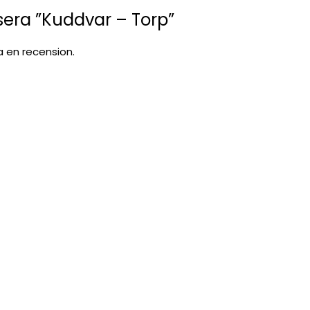
nsera ”Kuddvar – Torp”
va en recension.