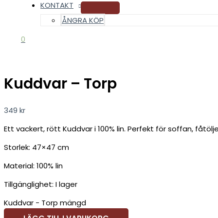
KONTAKT
ÅNGRA KÖP
0
Kuddvar – Torp
349
kr
Ett vackert, rött Kuddvar i 100% lin. Perfekt för soffan, fåtölj
Storlek: 47×47 cm
Material: 100% lin
Tillgänglighet:
I lager
Kuddvar - Torp mängd