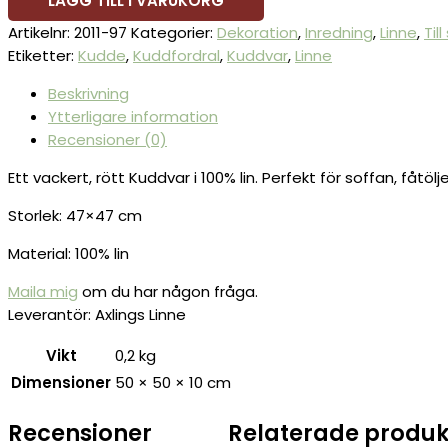
LÄGG TILL I VARUKORG
Artikelnr:
2011-97
Kategorier:
Dekoration
,
Inredning
,
Linne
,
Til
Etiketter:
Kudde
,
Kuddfordral
,
Kuddvar
,
Linne
Beskrivning
Ytterligare information
Recensioner (0)
Ett vackert, rött Kuddvar i 100% lin. Perfekt för soffan, fåtölj
Storlek: 47×47 cm
Material: 100% lin
Maila mig
om du har någon fråga.
Leverantör: Axlings Linne
Vikt
0,2 kg
Dimensioner
50 × 50 × 10 cm
Recensioner
Relaterade produk