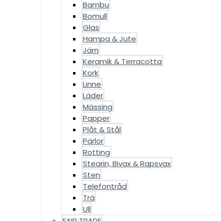
Bambu
Bomull
Glas
Hampa & Jute
Järn
Keramik & Terracotta
Kork
Linne
Läder
Mässing
Papper
Plåt & Stål
Pärlor
Rotting
Stearin, Bivax & Rapsvax
Sten
Telefontråd
Trä
Ull
FAIR TRADE