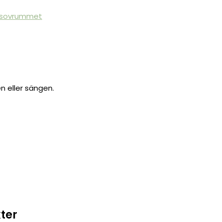
l sovrummet
en eller sängen.
ter