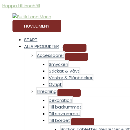
Hoppa till innehåll
HUVUDMENY
START
ALLA PRODUKTER
Accessoarer
Smycken
Stickat & Vävt
Väskor & Plånböcker
Övrigt
Inredning
Dekoration
Till badrummet
Till sovrummet
Till bordet
Brickor, Tabletter, Servetter & St