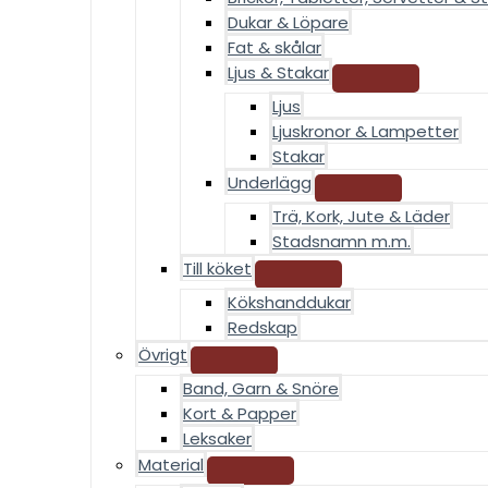
Dukar & Löpare
Fat & skålar
Ljus & Stakar
Ljus
Ljuskronor & Lampetter
Stakar
Underlägg
Trä, Kork, Jute & Läder
Stadsnamn m.m.
Till köket
Kökshanddukar
Redskap
Övrigt
Band, Garn & Snöre
Kort & Papper
Leksaker
Material