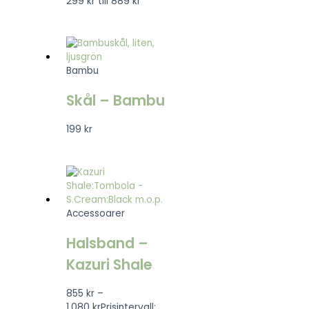
299 kr till 889 kr
Bambu
Skål – Bambu
199
kr
Accessoarer
Halsband –
Kazuri Shale
855
kr
–
1.080
kr
Prisintervall: