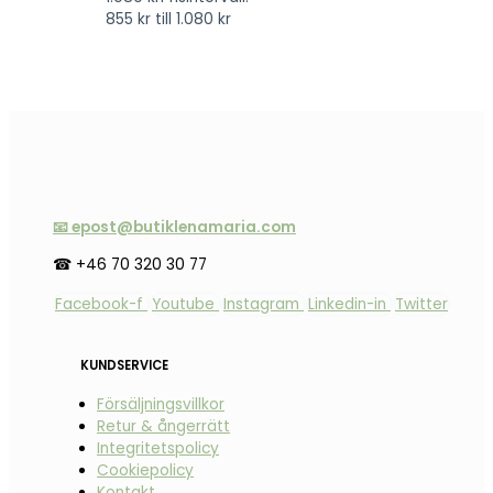
855 kr till 1.080 kr
📧 epost@butiklenamaria.com
☎ +46 70 320 30 77
Facebook-f
Youtube
Instagram
Linkedin-in
Twitter
KUNDSERVICE
Försäljningsvillkor
Retur & ångerrätt
Integritetspolicy
Cookiepolicy
Kontakt