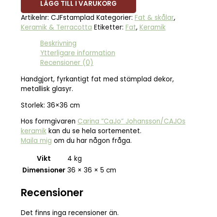
LÄGG TILL I VARUKORG
Artikelnr:
CJFstamplad
Kategorier:
Fat & skålar
,
Keramik & Terracotta
Etiketter:
Fat
,
Keramik
Beskrivning
Ytterligare information
Recensioner (0)
Handgjort, fyrkantigt fat med stämplad dekor,
metallisk glasyr.
Storlek: 36×36 cm
Hos formgivaren
Carina ”CaJo” Johansson/CAJOs
keramik
kan du se hela sortementet.
Maila mig
om du har någon fråga.
Vikt
4 kg
Dimensioner
36 × 36 × 5 cm
Recensioner
Det finns inga recensioner än.