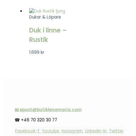
Dukar & Löpare
Duk i linne –
Rustik
1.699
kr
📧 epost@butiklenamaria.com
☎ +46 70 320 30 77
Facebook-f
Youtube
Instagram
Linkedin-in
Twitter