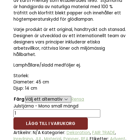
av Earth Friendly som etablerades 1995. Stjärnorna
är handgjorda av naturliga material med 100 %
träfritt och klorfritt blekt papper och innehåller ett
högtemperaturskydd för glödlampan.
Varje produkt är ett original, handtryckt och stansad.
Designen är utvecklad av ett internationellt team av
designers vars principer inkluderar etiska
arbetsvillkor, rättvisa löner och miljömässig
hållbarhet.
Lamphållare/sladd medföljer ej.
Storlek:
Diameter: 45 cm
Djup: 14 cm
Färg
Rensa
Julstjärna - Mono small mängd
LÄGG TILL I VARUKORG
Artikelnr:
N/A
Kategorier:
Dekoration
,
FAIR TRADE
,
Inredning
,
JUL
,
Material
,
Papper
,
REA
Etiketter:
Advent
,