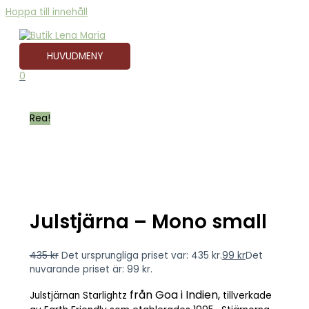
Hoppa till innehåll
HUVUDMENY
0
Rea!
Julstjärna – Mono small
435
kr
Det ursprungliga priset var: 435 kr.
99
kr
Det
nuvarande priset är: 99 kr.
från Goa i Indien,
Julstjärnan Starlightz
tillverkade