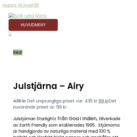
Hoppa till innehåll
HUVUDMENY
0
Rea!
Julstjärna – Airy
435
kr
Det ursprungliga priset var: 435 kr.
99
kr
Det
nuvarande priset är: 99 kr.
från Goa i Indien,
Julstjärnan Starlightz
tillverkade
av Earth Friendly som etablerades 1995. Stjärnorna
är handgjorda av naturliga material med 100 %