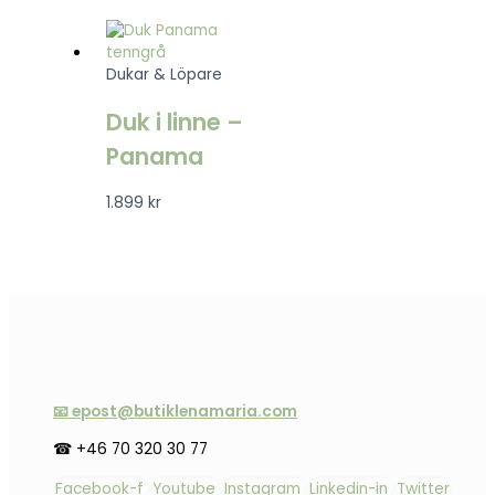
Dukar & Löpare
Duk i linne –
Panama
1.899
kr
📧 epost@butiklenamaria.com
☎ +46 70 320 30 77
Facebook-f
Youtube
Instagram
Linkedin-in
Twitter