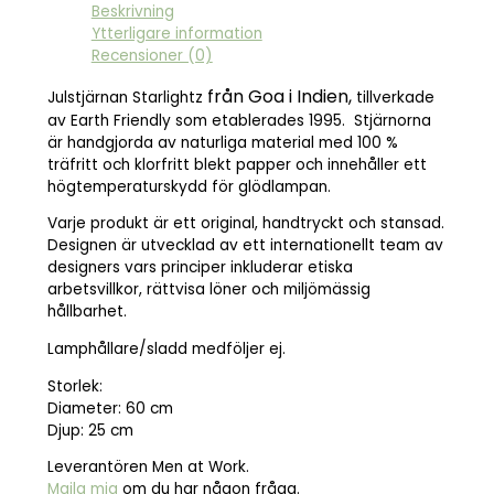
Beskrivning
Ytterligare information
Recensioner (0)
från Goa i Indien,
Julstjärnan Starlightz
tillverkade
av Earth Friendly som etablerades 1995. Stjärnorna
är handgjorda av naturliga material med 100 %
träfritt och klorfritt blekt papper och innehåller ett
högtemperaturskydd för glödlampan.
Varje produkt är ett original, handtryckt och stansad.
Designen är utvecklad av ett internationellt team av
designers vars principer inkluderar etiska
arbetsvillkor, rättvisa löner och miljömässig
hållbarhet.
Lamphållare/sladd medföljer ej.
Storlek:
Diameter: 60 cm
Djup: 25 cm
Leverantören Men at Work.
Maila mig
om du har någon fråga.