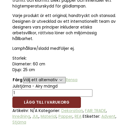
träfritt och klorfritt blekt papper och innehåller ett
högtemperaturskydd för glödlampan.
Varje produkt är ett original, handtryckt och stansad.
Designen är utvecklad av ett internationellt team av
designers vars principer inkluderar etiska
arbetsvillkor, rättvisa löner och miljömässig
hållbarhet.
Lamphållare/sladd medföljer ej.
Storlek:
Diameter: 60 cm
Djup: 25 cm
Färg
Rensa
Julstjärna - Airy mängd
LÄGG TILL I VARUKORG
Artikelnr:
N/A
Kategorier:
Dekoration
,
FAIR TRADE
,
Inredning
,
JUL
,
Material
,
Papper
,
REA
Etiketter:
Advent
,
Stjärna