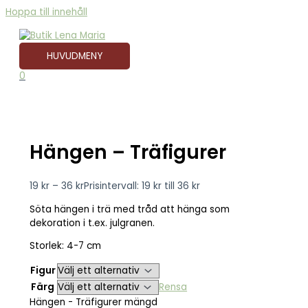
Hoppa till innehåll
HUVUDMENY
0
Hängen – Träfigurer
19
kr
–
36
kr
Prisintervall: 19 kr till 36 kr
Söta hängen i trä med tråd att hänga som
dekoration i t.ex. julgranen.
Storlek: 4-7 cm
Figur
Färg
Rensa
Hängen - Träfigurer mängd