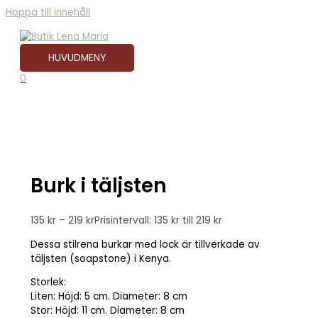
Hoppa till innehåll
HUVUDMENY
0
Burk i täljsten
135
kr
–
219
kr
Prisintervall: 135 kr till 219 kr
Dessa stilrena burkar med lock är tillverkade av
täljsten (soapstone) i Kenya.
Storlek:
Liten: Höjd: 5 cm. Diameter: 8 cm
Stor: Höjd: 11 cm. Diameter: 8 cm