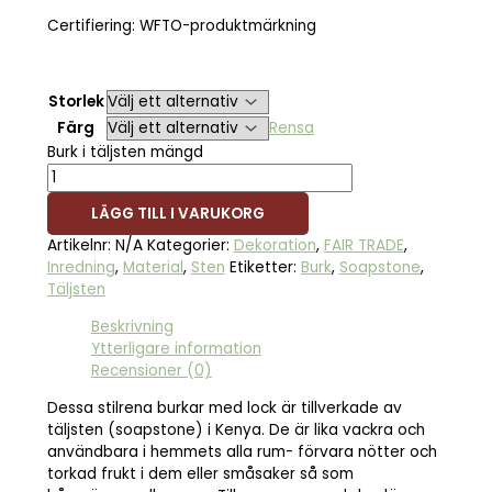
Certifiering: WFTO-produktmärkning
Storlek
Färg
Rensa
Burk i täljsten mängd
LÄGG TILL I VARUKORG
Artikelnr:
N/A
Kategorier:
Dekoration
,
FAIR TRADE
,
Inredning
,
Material
,
Sten
Etiketter:
Burk
,
Soapstone
,
Täljsten
Beskrivning
Ytterligare information
Recensioner (0)
Dessa stilrena burkar med lock är tillverkade av
täljsten (soapstone) i Kenya. De är lika vackra och
användbara i hemmets alla rum- förvara nötter och
torkad frukt i dem eller småsaker så som