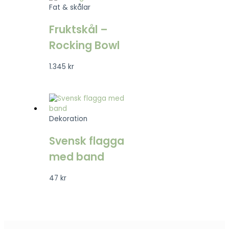
Fat & skålar
Fruktskål –
Rocking Bowl
1.345
kr
Dekoration
Svensk flagga
med band
47
kr