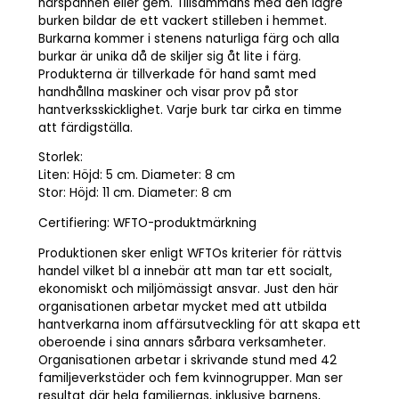
hårspännen eller gem. Tillsammans med den lägre
burken bildar de ett vackert stilleben i hemmet.
Burkarna kommer i stenens naturliga färg och alla
burkar är unika då de skiljer sig åt lite i färg.
Produkterna är tillverkade för hand samt med
handhållna maskiner och visar prov på stor
hantverksskicklighet. Varje burk tar cirka en timme
att färdigställa.
Storlek:
Liten: Höjd: 5 cm. Diameter: 8 cm
Stor: Höjd: 11 cm. Diameter: 8 cm
Certifiering: WFTO-produktmärkning
Produktionen sker enligt WFTOs kriterier för rättvis
handel vilket bl a innebär att man tar ett socialt,
ekonomiskt och miljömässigt ansvar. Just den här
organisationen arbetar mycket med att utbilda
hantverkarna inom affärsutveckling för att skapa ett
oberoende i sina annars sårbara verksamheter.
Organisationen arbetar i skrivande stund med 42
familjeverkstäder och fem kvinnogrupper. Man ser
resultat där hela familjernas, inklusive barnens,