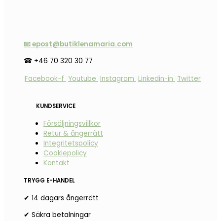
📧 epost@butiklenamaria.com
☎ +46 70 320 30 77
Facebook-f
Youtube
Instagram
Linkedin-in
Twitter
KUNDSERVICE
Försäljningsvillkor
Retur & ångerrätt
Integritetspolicy
Cookiepolicy
Kontakt
TRYGG E-HANDEL
✔ 14 dagars ångerrätt
✔ Säkra betalningar